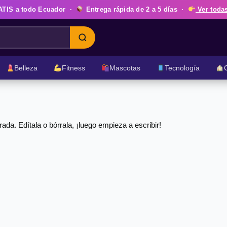
ATIS
a todo Ecuador ·
Entrega rápida de
2 a 5 días
·
Ver todas
Belleza
Fitness
Mascotas
Tecnología
da. Edítala o bórrala, ¡luego empieza a escribir!