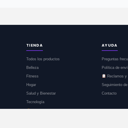
TIENDA
AYUDA
Todos los productos
Preguntas frec
Belleza
Política de env
Fitness
Reclamos y 
Hogar
Seguimiento de
Salud y Bienestar
Contacto
Tecnología
Ofertas del día
Nuevos productos