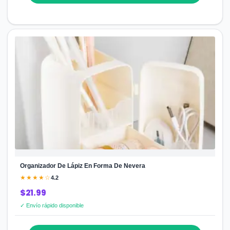
Organizador De Lápiz En Forma De Nevera
★★★★☆
4.2
$21.99
✓ Envío rápido disponible