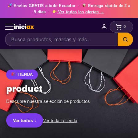
Envíos
GRATIS
a todo Ecuador ·
Entrega rápida de
2 a
5 días
·
Ver todas las ofertas →
inici
ax
0
TIENDA
product
Descubre nuestra selección de productos
Ver todos ↓
Ver toda la tienda