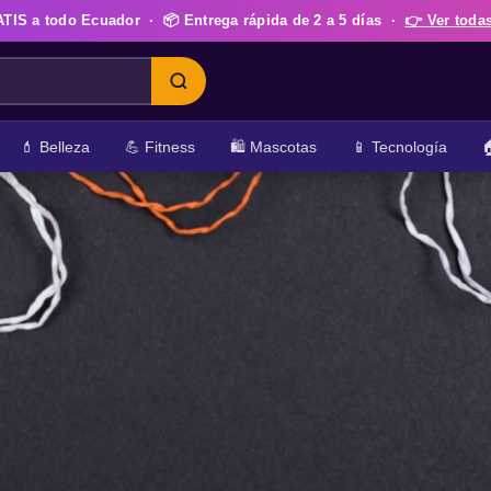
ATIS
a todo Ecuador · 📦 Entrega rápida de
2 a 5 días
·
👉 Ver todas
💄 Belleza
💪 Fitness
🛍️ Mascotas
📱 Tecnología
