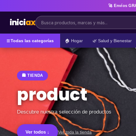
🚀 Envíos
GR
inici
ax
Todas las categorías
🏠 Hogar
🌿 Salud y Bienestar
🛍️ TIENDA
product
Descubre nuestra selección de productos
Ver todos ↓
Ver toda la tienda