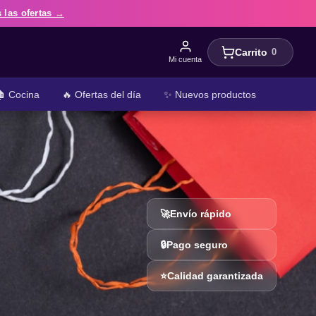
 las ofertas →
Carrito
0
Mi cuenta
 Cocina
🔥 Ofertas del día
✨ Nuevos productos
🚀
Envío rápido
🔒
Pago seguro
⭐
Calidad garantizada