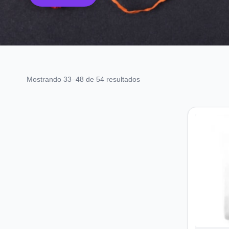
Ordenado
Mostrando 33–48 de 54 resultados
por
los
últimos