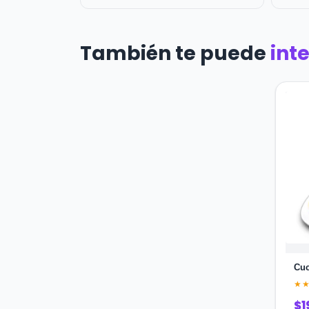
También te puede
int
Cuc
★
$1