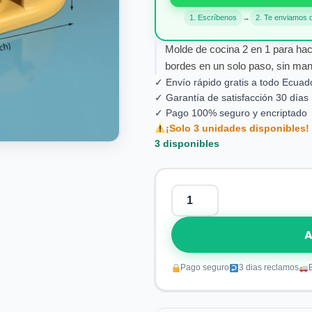
1. Escríbenos
→
2. Te enviamos 
Molde de cocina 2 en 1 para hac
bordes en un solo paso, sin ma
✓ Envío rápido gratis a todo Ecuad
✓ Garantía de satisfacción 30 días
✓ Pago 100% seguro y encriptado
¡Solo 3 unidades disponibles!
3 disponibles
Molde
Para
Empanadas
A
2
En
1
Pago seguro
3 dias reclamos
cantidad