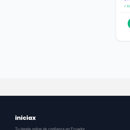
✓ En
iniciax
Tu tienda online de confianza en Ecuador.