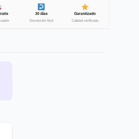
ratis
30 días
Garantizado
cuador
Devolución fácil
Calidad verificada