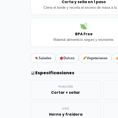
Corta y sella en 1 paso
Cierra el borde y recorta el exceso de masa a la
BPA Free
Material alimenticio seguro y resistente.
Saladas
Dulces
Vegetarianas
Especificaciones
FUNCIÓN
Cortar + sellar
USO
Horno y freidora