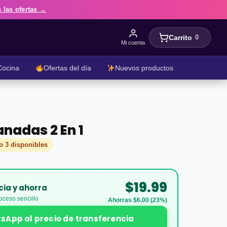
 las ofertas →
Carrito
0
Mi cuenta
Cocina
Ofertas del día
Nuevos productos
nadas 2 En 1
 3 disponibles
$19.99
cia y ahorra
oceso sencillo
Ahorras $6.00 (23%)
sApp al precio de transferencia