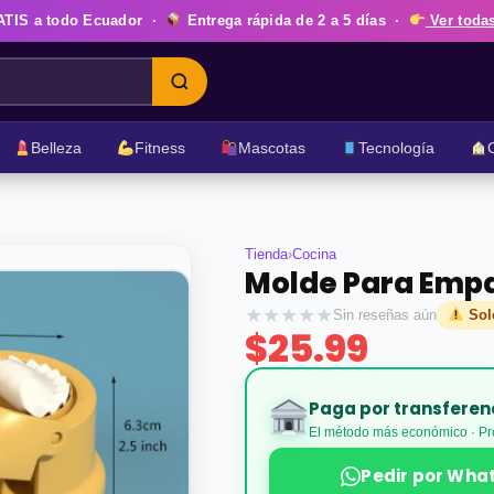
ATIS
a todo Ecuador ·
Entrega rápida de
2 a 5 días
·
Ver todas
Belleza
Fitness
Mascotas
Tecnología
Tienda
›
Cocina
Molde Para Empa
★
★
★
★
★
Sin reseñas aún
Solo
$25.99
Paga por transferen
El método más económico · Pr
Pedir por What